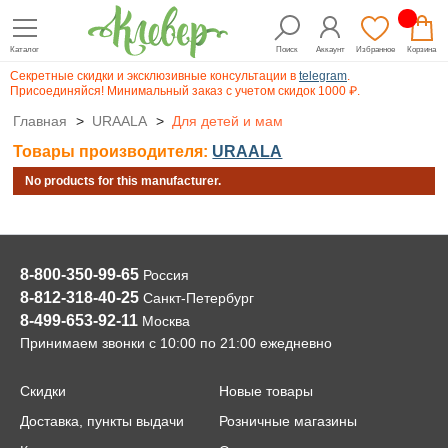
Каталог
Поиск
Аккаунт
Избранное
Корзина
Секретные скидки и эксклюзивные консультации в
telegram
.
Присоединяйся! Минимальный заказ с учетом скидок 1000 ₽.
Главная
>
URAALA
>
Для детей и мам
Товары производителя:
URAALA
No products for this manufacturer.
8-800-350-99-65
Россия
8-812-318-40-25
Санкт-Петербург
8-499-653-92-11
Москва
Принимаем звонки с 10:00 по 21:00 ежедневно
Скидки
Новые товары
Доставка, пункты выдачи
Розничные магазины