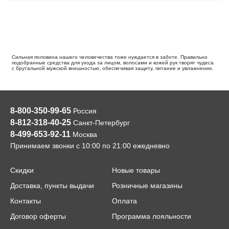
Сильная половина нашего человечества тоже нуждается в заботе. Правильно
подобранные средства для ухода за лицом, волосами и кожей рук творят чудеса
с брутальной мужской внешностью, обеспечивая защиту, питание и увлажнение.
8-800-350-99-65
Россия
8-812-318-40-25
Санкт-Петербург
8-499-653-92-11
Москва
Принимаем звонки с 10:00 по 21:00 ежедневно
Скидки
Новые товары
Доставка, пункты выдачи
Розничные магазины
Контакты
Оплата
Договор оферты
Программа лояльности