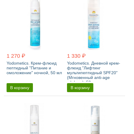
1 270 ₽
1 330 ₽
Yodometics. Крем-флюид
Yodometics. Дневной крем-
пептидный "Питание и
флюид "Лифтинг
омоложение" ночной, 50 мл
мультипептидный SPF20"
(Мгновенный anti-age
эффект), 50 мл
В корзину
В корзину