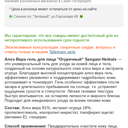
Наличие в розничных магазинах в Санкт-Петербурге
* Цена в рознице может отличаться от цены на сайте
Сенная пл. "Зелёный", ул.Гороховая 49:
Мы гарантируем, что все товары имеют достаточный для их
неторопливого использования срок годности.
Эксклюзивные консультации, секретные скидки, вопросы и
ответы только в нашем
Telegram чате
.
Алоэ Вера гель для лица "Огуречный" Sangam Herbals
—
это универсальный гель для ухода за кожей лица и тела,
созданный на основе натурального сока алоэ вера и экстракта
огурца. Благодаря высокой концентрации алоэ вера гель
эффективно увлажняет и поддерживает гидробаланс кожи,
успокаивает и тонизирует. Гель особенно эффективен после
загара и длительного пребывания на солнце, т.к. устраняет
ощущение сухости и стянутости. Лёгкая гелевая текстура
быстро впитывается, не оставляя липкости и жирного блеска.
Подходит для ежедневного ухода за всеми типами кожи.
Состав:
Алоэ вера 81%, экстракт огурца 18%,
пропиленгликоль, изопропил миристат, токоферил ацетат
(витамин Е), глицерин
Способ применения:
Предварительно очистите кожу лица.