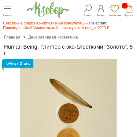
Каталог
Поиск
Аккаунт
Избранное
Корзина
Секретные скидки и эксклюзивные консультации в
telegram
.
Присоединяйся! Минимальный заказ с учетом скидок 1000 ₽.
Главная
>
Декоративная косметика
Human Being. Глиттер с эко-блёстками "Золото", 5
г
5% от 2 шт.