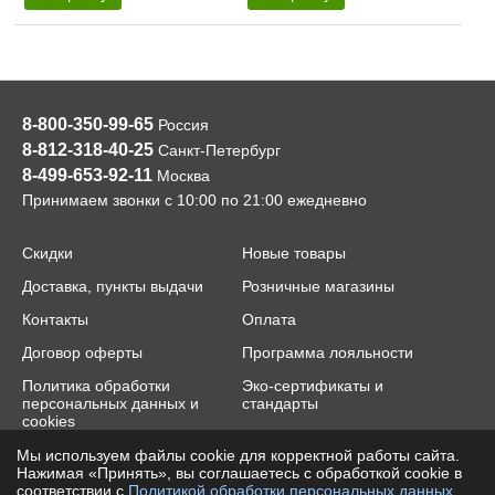
8-800-350-99-65
Россия
8-812-318-40-25
Санкт-Петербург
8-499-653-92-11
Москва
Принимаем звонки с 10:00 по 21:00 ежедневно
Скидки
Новые товары
Доставка, пункты выдачи
Розничные магазины
Контакты
Оплата
Договор оферты
Программа лояльности
Политика обработки
Эко-сертификаты и
персональных данных и
стандарты
cookies
Мы используем файлы cookie для корректной работы сайта.
2014-2026 © cloverclover.ru, "Клевер"™
Нажимая «Принять», вы соглашаетесь с обработкой cookie в
e-mail:
contact@cloverclover.ru
соответствии с
Политикой обработки персональных данных
.