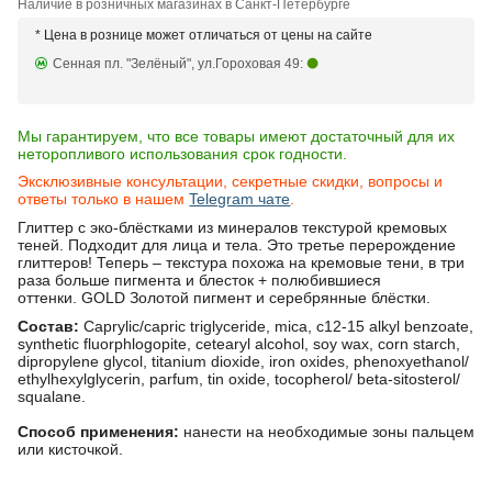
Наличие в розничных магазинах в Санкт-Петербурге
* Цена в рознице может отличаться от цены на сайте
Сенная пл. "Зелёный", ул.Гороховая 49:
Мы гарантируем, что все товары имеют достаточный для их
неторопливого использования срок годности.
Эксклюзивные консультации, секретные скидки, вопросы и
ответы только в нашем
Telegram чате
.
Глиттер с эко-блёстками из минералов текстурой кремовых
теней. Подходит для лица и тела. Это третье перерождение
глиттеров! Теперь – текстура похожа на кремовые тени, в три
раза больше пигмента и блесток + полюбившиеся
оттенки. GOLD Золотой пигмент и серебрянные блёстки.
Состав:
Caprylic/capric triglyceride, mica, c12-15 alkyl benzoate,
synthetic fluorphlogopite, cetearyl alcohol, soy wax, corn starch,
dipropylene glycol, titanium dioxide, iron oxides, phenoxyethanol/
ethylhexylglycerin, parfum, tin oxide, tocopherol/ beta-sitosterol/
squalane.
Способ применения:
нанести на необходимые зоны пальцем
или кисточкой.