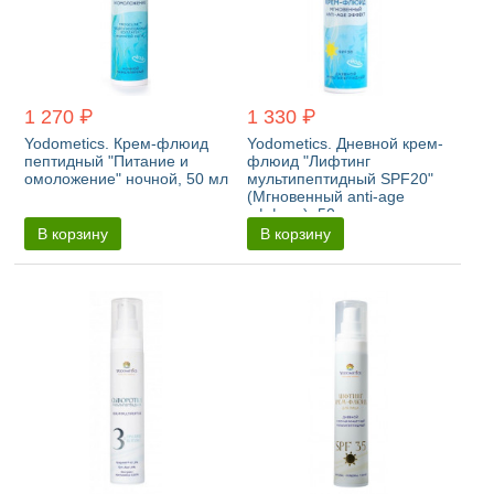
1 270 ₽
1 330 ₽
Yodometics. Крем-флюид
Yodometics. Дневной крем-
пептидный "Питание и
флюид "Лифтинг
омоложение" ночной, 50 мл
мультипептидный SPF20"
(Мгновенный anti-age
эффект), 50 мл
В корзину
В корзину