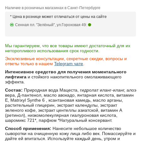
Наличие в розничных магазинах в Санкт-Петербурге
* Цена в рознице может отличаться от цены на сайте
Сенная пл. "Зелёный", ул.Гороховая 49:
Мы гарантируем, что все товары имеют достаточный для их
неторопливого использования срок годности.
Эксклюзивные консультации, секретные скидки, вопросы и
ответы только в нашем
Telegram чате
.
Интенсивное средство для получения моментального
лифтинга
и стойкого накопительного омолаживающего
эффекта.
Состав:
Природная вода Мацеста, гидролат иланг-иланг, алоэ
вера, Д-пантенол, масло авокадо, янтарная кислота, витамин
Е, Matrixyl Synthe 6 , ксантановая камедь, масло арганы,
растительный глицерин, экстракт календулы, экстракт
зеленого кофе, экстракт центеллы азиатской, витамин А
(ретинол), низкомолекулярная гиалуроновая кислота,
шаромикс 721*, парфюм *Натуральный консервант.
Способ применения:
Нанесите небольшое количество
сыворотки на очищенную кожу лица либо век. Помассируйте и
дайте ей впитаться. Используйте каждый день, утром и