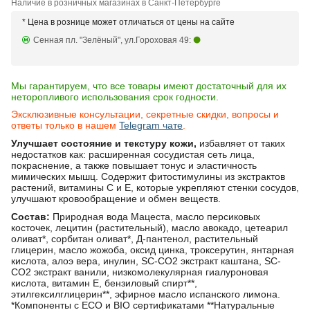
Наличие в розничных магазинах в Санкт-Петербурге
* Цена в рознице может отличаться от цены на сайте
Сенная пл. "Зелёный", ул.Гороховая 49:
Мы гарантируем, что все товары имеют достаточный для их
неторопливого использования срок годности.
Эксклюзивные консультации, секретные скидки, вопросы и
ответы только в нашем
Telegram чате
.
Улучшает состояние и текстуру кожи,
избавляет от таких
недостатков как: расширенная сосудистая сеть лица,
покраснение, а также повышает тонус и эластичность
мимических мышц. Содержит фитостимулины из экстрактов
растений, витамины С и Е, которые укрепляют стенки сосудов,
улучшают кровообращение и обмен веществ.
Состав:
Природная вода Мацеста, масло персиковых
косточек, лецитин (растительный), масло авокадо, цетеарил
оливат*, сорбитан оливат*, Д-пантенол, растительный
глицерин, масло жожоба, оксид цинка, троксерутин, янтарная
кислота, алоэ вера, инулин, SC-CO2 экстракт каштана, SC-
CO2 экстракт ванили, низкомолекулярная гиалуроновая
кислота, витамин Е, бензиловый спирт**,
этилгексилглицерин**, эфирное масло испанского лимона.
*Компоненты с ECO и BIO сертификатами **Натуральные