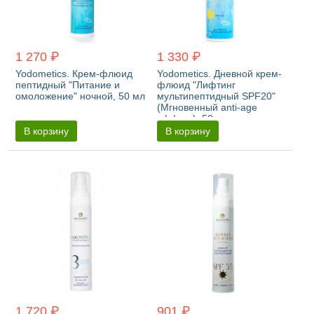
1 270 ₽
1 330 ₽
Yodometics. Крем-флюид
Yodometics. Дневной крем-
пептидный "Питание и
флюид "Лифтинг
омоложение" ночной, 50 мл
мультипептидный SPF20"
(Мгновенный anti-age
эффект), 50 мл
В корзину
В корзину
1 720 ₽
901 ₽