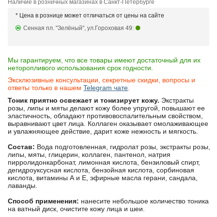
Наличие в розничных магазинах в Санкт-Петербурге
* Цена в рознице может отличаться от цены на сайте
Сенная пл. "Зелёный", ул.Гороховая 49:
Мы гарантируем, что все товары имеют достаточный для их
неторопливого использования срок годности.
Эксклюзивные консультации, секретные скидки, вопросы и
ответы только в нашем
Telegram чате
.
Тоник приятно освежает и тонизирует кожу.
Экстракты
розы, липы и мяты делают кожу более упругой, повышают ее
эластичность, обладают противовоспалительным свойством,
выравнивают цвет лица. Коллаген оказывает омолаживающее
и увлажняющее действие, дарит коже нежность и мягкость.
Состав:
Вода подготовленная, гидролат розы, экстракты розы,
липы, мяты, глицерин, коллаген, пантенол, натрия
пирролидонкарбонат, лимонная кислота, бензиловый спирт,
дегидроуксусная кислота, бензойная кислота, сорбиновая
кислота, витамины А и Е, эфирные масла герани, сандала,
лаванды.
Способ применения:
нанесите небольшое количество тоника
на ватный диск, очистите кожу лица и шеи.