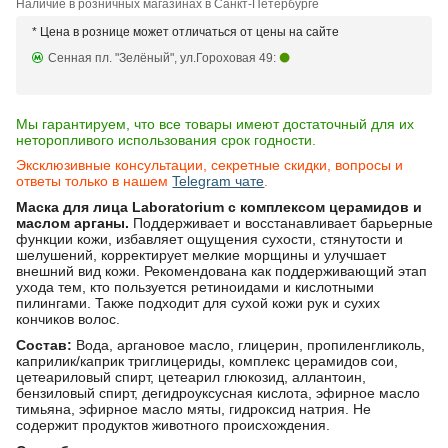
Наличие в розничных магазинах в Санкт-Петербурге
* Цена в рознице может отличаться от цены на сайте
Сенная пл. "Зелёный", ул.Гороховая 49:
Мы гарантируем, что все товары имеют достаточный для их
неторопливого использования срок годности.
Эксклюзивные консультации, секретные скидки, вопросы и
ответы только в нашем
Telegram чате
.
Маска для лица Laboratorium с комплексом церамидов и
маслом арганы.
Поддерживает и восстанавливает барьерные
функции кожи, избавляет ощущения сухости, стянутости и
шелушений, корректирует мелкие морщины и улучшает
внешний вид кожи. Рекомендована как поддерживающий этап
ухода тем, кто пользуется ретиноидами и кислотными
пилингами. Также подходит для сухой кожи рук и сухих
кончиков волос.
Состав:
Вода, аргановое масло, глицерин, пропиленгликоль,
каприлик/каприк триглицериды, комплекс церамидов сои,
цетеариловый спирт, цетеарил глюкозид, аллантоин,
бензиловый спирт, дегидроуксусная кислота, эфирное масло
тимьяна, эфирное масло мяты, гидроксид натрия. Не
содержит продуктов животного происхождения.