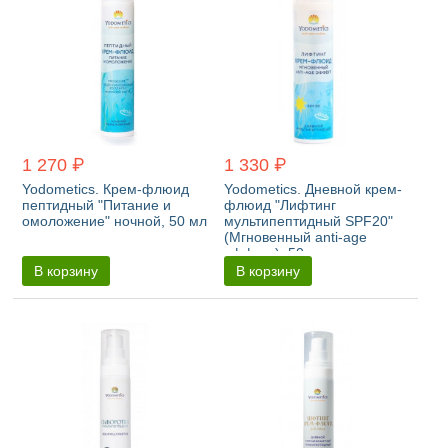
1 270 ₽
1 330 ₽
Yodometics. Крем-флюид
Yodometics. Дневной крем-
пептидный "Питание и
флюид "Лифтинг
омоложение" ночной, 50 мл
мультипептидный SPF20"
(Мгновенный anti-age
эффект), 50 мл
В корзину
В корзину