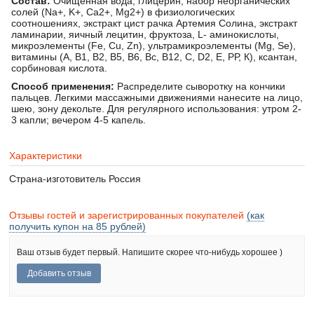
Состав:
Очищенная вода, глицерин, набор неорганических
солей (Na+, K+, Ca2+, Mg2+) в физиологических
соотношениях, экстракт цист рачка Артемия Солина, экстракт
ламинарии, яичный лецитин, фруктоза, L- аминокислоты,
микроэлементы (Fe, Cu, Zn), ультрамикроэлементы (Mg, Se),
витамины (А, В1, В2, В5, В6, Вс, В12, С, D2, Е, РР, К), ксантан,
сорбиновая кислота.
Способ применения:
Распределите сыворотку на кончики
пальцев. Легкими массажными движениями нанесите на лицо,
шею, зону декольте. Для регулярного использования: утром 2-
3 капли; вечером 4-5 капель.
Характеристики
Страна-изготовитель
Россия
Отзывы гостей и зарегистрированных покупателей
(как
получить купон на 85 рублей)
Ваш отзыв будет первый. Напишите скорее что-нибудь хорошее )