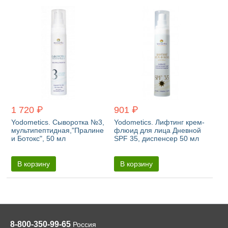
1 720 ₽
901 ₽
Yodometics. Сыворотка №3,
Yodometics. Лифтинг крем-
мультипептидная,"Пралине
флюид для лица Дневной
и Ботокс", 50 мл
SPF 35, диспенсер 50 мл
В корзину
В корзину
8-800-350-99-65
Россия