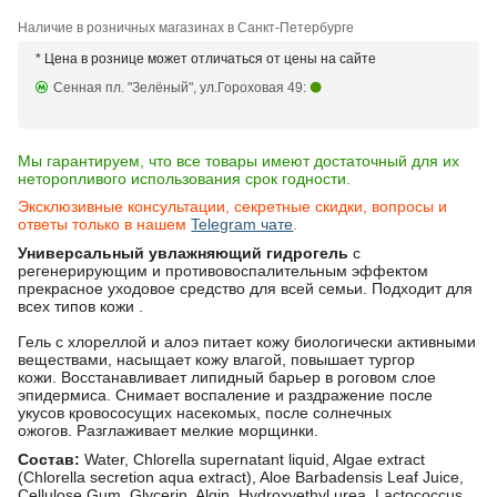
Наличие в розничных магазинах в Санкт-Петербурге
* Цена в рознице может отличаться от цены на сайте
Сенная пл. "Зелёный", ул.Гороховая 49:
Мы гарантируем, что все товары имеют достаточный для их
неторопливого использования срок годности.
Эксклюзивные консультации, секретные скидки, вопросы и
ответы только в нашем
Telegram чате
.
Универсальный увлажняющий гидрогель
с
регенерирующим и противовоспалительным эффектом
прекрасное уходовое средство для всей семьи. Подходит для
всех типов кожи .
Гель с хлореллой и алоэ питает кожу биологически активными
веществами, насыщает кожу влагой, повышает тургор
кожи. Восстанавливает липидный барьер в роговом слое
эпидермиса. Снимает воспаление и раздражение после
укусов кровососущих насекомых, после солнечных
ожогов. Разглаживает мелкие морщинки.
Состав:
Water, Chlorella supernatant liquid, Algae extract
(Chlorella secretion aqua extract), Aloe Barbadensis Leaf Juice,
Cellulose Gum, Glycerin, Algin, Hydroxyethyl urea, Lactococcus