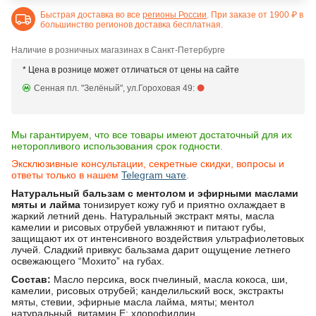
Быстрая доставка во все
регионы России
. При заказе от 1900 ₽ в
большинство регионов доставка бесплатная.
Наличие в розничных магазинах в Санкт-Петербурге
* Цена в рознице может отличаться от цены на сайте
Сенная пл. "Зелёный", ул.Гороховая 49:
Мы гарантируем, что все товары имеют достаточный для их
неторопливого использования срок годности.
Эксклюзивные консультации, секретные скидки, вопросы и
ответы только в нашем
Telegram чате
.
Натуральный бальзам с ментолом и эфирными маслами
мяты и лайма
тонизирует кожу губ и приятно охлаждает в
жаркий летний день. Натуральный экстракт мяты, масла
камелии и рисовых отрубей увлажняют и питают губы,
защищают их от интенсивного воздействия ультрафиолетовых
лучей. Сладкий привкус бальзама дарит ощущение летнего
освежающего “Мохито” на губах.
Состав:
Масло персика, воск пчелиный, масла кокоса, ши,
камелии, рисовых отрубей; канделильский воск, экстракты
мяты, стевии, эфирные масла лайма, мяты; ментол
натуральный, витамин Е; хлорофиллин.