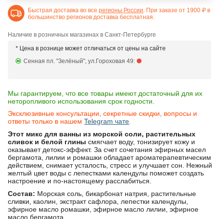
Быстрая доставка во все
регионы России
. При заказе от 1900 ₽ в
большинство регионов доставка бесплатная.
Наличие в розничных магазинах в Санкт-Петербурге
* Цена в рознице может отличаться от цены на сайте
Сенная пл. "Зелёный", ул.Гороховая 49:
Мы гарантируем, что все товары имеют достаточный для их
неторопливого использования срок годности.
Эксклюзивные консультации, секретные скидки, вопросы и
ответы только в нашем
Telegram чате
.
Этот микс для ванны из морской соли, растительных
сливок и белой глины
смягчает воду, тонизирует кожу и
оказывает детокс-эффект. За счет сочетания эфирных масел
бергамота, лилии и ромашки обладает ароматерапевтическим
действием, снимает усталость, стресс и улучшает сон. Нежный
желтый цвет воды с лепестками календулы поможет создать
настроение и по-настоящему расслабиться.
Состав:
Морская соль, бикарбонат натрия, растительные
сливки, каолин, экстракт сафлора, лепестки календулы,
эфирное масло ромашки, эфирное масло лилии, эфирное
масло бергамота.