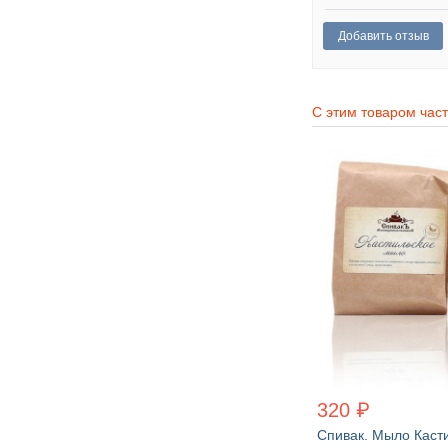
С этим товаром час
320 ₽
Спивак. Мыло Касти