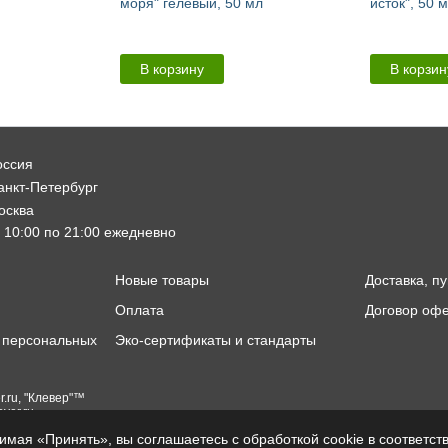
моря" гелевый, 50 мл
исток", 50 
В корзину
В корзин
оссия
нкт-Петербург
сква
 10:00 по 21:00 ежедневно
Новые товары
Доставка, п
Оплата
Договор оф
 персональных
Эко-сертификаты и стандарты
r.ru, "Клевер"™
over.ru
мая «Принять», вы соглашаетесь с обработкой cookie в соответст