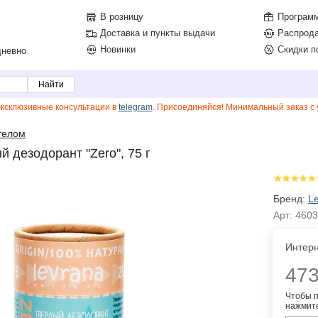
В розницу
Программ
Доставка и пункты выдачи
Распрод
Новинки
Скидки п
дневно
эксклюзивные консультации в
telegram
. Присоединяйся! Минимальный заказ с у
 телом
й дезодорант "Zero", 75 г
Бренд:
L
Арт:
460
Интерн
473
Чтобы п
нажмите