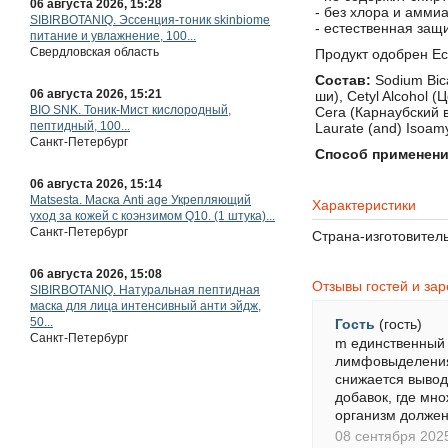
косметическое масло, 50...
- без хлора и аммиа
Санкт-Петербург
- естественная защ
Продукт одобрен E
06 августа 2026, 15:28
Состав:
Sodium Bic
SIBIRBOTANIQ. Эссенция-тоник skinbiome
ши), Cetyl Alcohol (
питание и увлажнение, 100...
Cera (Карнаубский в
Свердловская область
Laurate (and) Isoamy
Способ применени
06 августа 2026, 15:21
BIO SNK. Тоник-Мист кислородный,
пептидный, 100...
Санкт-Петербург
Характеристики
Страна-изготовител
06 августа 2026, 15:14
Matsesta. Маска Anti age Укрепляющий
уход за кожей с коэнзимом Q10. (1 штука)...
Отзывы гостей и за
Санкт-Петербург
Гость
(гость)
06 августа 2026, 15:08
m единственный 
SIBIRBOTANIQ. Натуральная пептидная
лимфовыделения,
маска для лица интенсивный анти эйдж,
снижается вывод
50...
добавок, где мно
Санкт-Петербург
организм должен
08 сентября 202