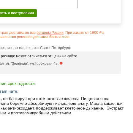
ить о поступлении
трая доставка во все
регионы России
. При заказе от 1900 ₽ в
ьшинство регионов доставка бесплатная.
 розничных магазинах в Санкт-Петербурге
в рознице может отличаться от цены на сайте
я пл. "Зелёный", ул.Гороховая 49:
ия срок годности.
gram чате
.
,
не блокируя при этом потовые железы. Пищевая сода
глина бережно абсорбируют излишнюю влагу. Масла какао, ши
как антиоксидант, поддерживает клеточное дыхание. Экстракт
ьным и противомикробным действием.