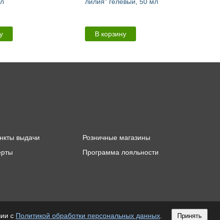
мл
лилия" гелевый, 50 мл
у
В корзину
ункты выдачи
Розничные магазины
ерты
Программа лояльности
вии с
Политикой обработки персональных данных
.
Принять