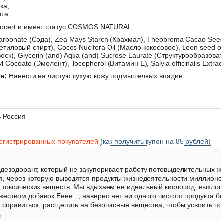
ка;
ита.
cocert и имеет статус COSMOS NATURAL.
arbonate (Сода), Zea Mays Starch (Крахмал), Theobroma Cacao Seed 
Цетиловый спирт), Cocos Nucifera Oil (Масло кокосовое), Leen seed o
оск), Glycerin (and) Aqua (and) Sucrose Laurate (Структурообразовате
l Cocoate (Эмолент), Tocopherol (Витамин Е), Salvia officinalis Extra
я:
Нанести на чистую сухую кожу подмышечных впадин.
ь
Россия
регистрированных покупателей
(как получить купон на 85 рублей)
дезодорант, который не закупоривает работу потовыделительных же
 через которую выводятся продукты жизнедеятельности миллионо
 токсических веществ. Мы вдыхаем не идеальный кислород: выхлопн
жеством добавок Ееее..., наверно нет ни одного чистого продукта бе
 справиться, расщепить на безопасные вещества, чтобы усвоить п
5