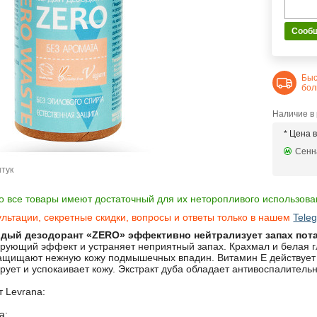
Сообщ
Быс
бол
Наличие в
* Цена 
Сенна
штук
о все товары имеют достаточный для их неторопливого использован
льтации, секретные скидки, вопросы и ответы только в нашем
Tele
дый дезодорант «ZERO» эффективно нейтрализует запах пота
ирующий эффект и устраняет неприятный запах. Крахмал и белая 
защищают нежную кожу подмышечных впадин. Витамин Е действует 
ует и успокаивает кожу. Экстракт дуба обладает антивоспалител
 Levrana:
а;