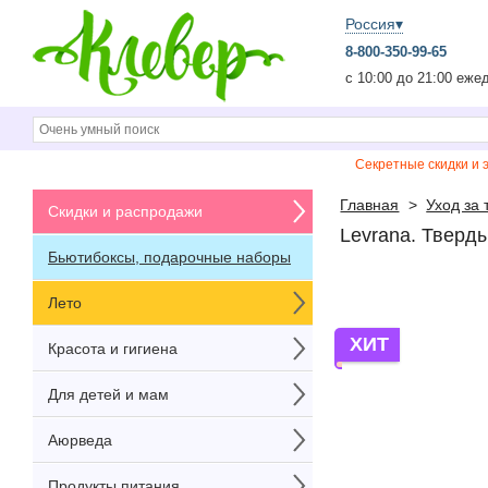
Россия▾
8-800-350-99-65
c 10:00 до 21:00 еже
Секретные скидки и 
Главная
>
Уход за
Скидки и распродажи
Levrana. Тверды
Бьютибоксы, подарочные наборы
Лето
ХИТ
Красота и гигиена
Для детей и мам
Аюрведа
Продукты питания