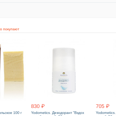
то покупают
830 ₽
705 ₽
льское 100 г
Yodometics. Дезодорант "Вздох
Yodometics