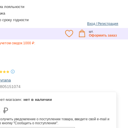
а лояльности
ажа
о сроку годности
Вход / Регистрация
шт.
Оформить заказ
четом скидок 1000 ₽.
evrana
3805151074
ет-магазин:
нет в наличии
 ₽
олучить уведомление о поступлении товара, введите свой e-mail и
 кнопку "Сообщить о поступлении".