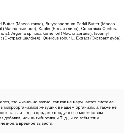
Butter (Масло какао), Butyrospermum Parkii Butter (Масло
il (Масло льняное), Kaolin (Белая глина), Copernicia Cerifera
ль), Argania spinosa kernel oil (Масло арганы), Isoamyl
ct (Экстракт шалфея), Quercus robur L. Extract (Экстракт дуба).
лез, это жизненно важно, так как не нарушается система
в микроорганизмов живущих в нашем организм, а также не
ые газы и т. д., в продаже продукты со множеством
з добавки, или антибиотика и Т. д., и со всём этим
олезное,а вредное вывести.