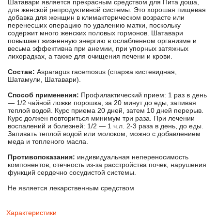
Шатавари является прекрасным средством для Пита доша,
для женской репродуктивной системы. Это хорошая пищевая
добавка для женщин в климактерическом возрасте или
перенесших операцию по удалению матки, поскольку
содержит много женских половых гормонов. Шатавари
повышает жизненную энергию в ослабленном организме и
весьма эффективна при анемии, при упорных затяжных
лихорадках, а также для очищения печени и крови.
Состав:
Asparagus racemosus (спаржа кистевидная,
Шатамули, Шатавари).
Способ применения:
Профилактический прием: 1 раз в день
— 1/2 чайной ложки порошка, за 20 минут до еды, запивая
теплой водой. Курс приема 20 дней, затем 10 дней перерыв.
Курс должен повториться минимум три раза. При лечении
воспалений и болезней: 1/2 — 1 ч.л. 2-3 раза в день, до еды.
Запивать теплой водой или молоком, можно с добавлением
меда и топленого масла.
Противопоказания:
индивидуальная непереносимость
компонентов, отечность из-за расстройства почек, нарушения
функций сердечно сосудистой системы.
Не является лекарственным средством
Характеристики