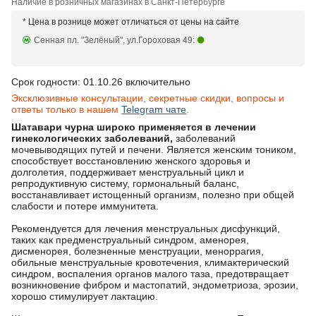
Наличие в розничных магазинах в Санкт-Петербурге
* Цена в рознице может отличаться от цены на сайте
Сенная пл. "Зелёный", ул.Гороховая 49:
Срок годности: 01.10.26 включительно
Эксклюзивные консультации, секретные скидки, вопросы и
ответы только в нашем
Telegram чате
.
Шатавари чурна широко применяется в лечении
гинекологических заболеваний,
заболеваний
мочевыводящих путей и печени. Является женским тоником,
способствует восстановлению женского здоровья и
долголетия, поддерживает менструальный цикл и
репродуктивную систему, гормональный баланс,
восстанавливает истощенный организм, полезно при общей
слабости и потере иммунитета.
Рекомендуется для лечения менструальных дисфункций,
таких как предменструальный синдром, аменорея,
дисменорея, болезненные менструации, меноррагия,
обильные менструальные кровотечения, климактерический
синдром, воспаления органов малого таза, предотвращает
возникновение фибром и мастопатий, эндометриоза, эрозии,
хорошо стимулирует лактацию.