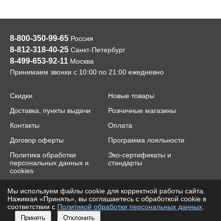
8-800-350-99-65
Россия
8-812-318-40-25
Санкт-Петербург
8-499-653-92-11
Москва
Принимаем звонки с 10:00 по 21:00 ежедневно
Скидки
Новые товары
Доставка, пункты выдачи
Розничные магазины
Контакты
Оплата
Договор оферты
Программа лояльности
Политика обработки
Эко-сертификаты и
персональных данных и
стандарты
cookies
Мы используем файлы cookie для корректной работы сайта.
2014-2026 © cloverclover.ru, "Клевер"™
Нажимая «Принять», вы соглашаетесь с обработкой cookie в
e-mail:
contact@cloverclover.ru
соответствии с
Политикой обработки персональных данных
.
Принять
Отклонить