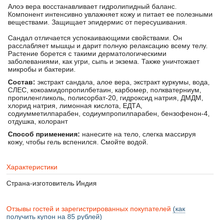
Алоэ вера восстанавливает гидролипидный баланс.
Компонент интенсивно увлажняет кожу и питает ее полезными
веществами. Защищает эпидермис от пересушивания.
Сандал отличается успокаивающими свойствами. Он
расслабляет мышцы и дарит полную релаксацию всему телу.
Растение борется с такими дерматологическими
заболеваниями, как угри, сыпь и экзема. Также уничтожает
микробы и бактерии.
Состав:
экстракт сандала, алое вера, экстракт куркумы, вода,
СЛЕС, кокоамидопропилбетаин, карбомер, полкватерниум,
пропиленгликоль, полисорбат-20, гидроксид натрия, ДМДМ,
хлорид натрия, лимонная кислота, ЕДТА,
содиумметилпарабен, содиумпропилпарабен, бензофенон-4,
отдушка, колорант
Способ применения:
нанесите на тело, слегка массируя
кожу, чтобы гель вспенился. Смойте водой.
Характеристики
Страна-изготовитель
Индия
Отзывы гостей и зарегистрированных покупателей
(как
получить купон на 85 рублей)