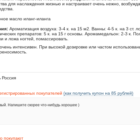
тва для наслаждения жизнью и настраивает очень нежно, возбужд
едства.
ное масло иланг-иланга
ния:
Ароматизация воздуха: 3-4 к. на 15 м2. Ванны: 4-5 к. на 3 ст. л
еских препаратов: 5 к. на 15 г основы. Аромамедальон: 2-3 к. Пол
ки и ложа ногтей, помассировать.
очень интенсивен. При высокой дозировке или частом использован
реносимость.
ь
Россия
регистрированных покупателей
(как получить купон на 85 рублей)
вый. Напишите скорее что-нибудь хорошее )
то покупают