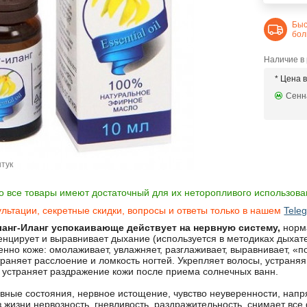
Быс
бол
Наличие в
* Цена 
Сенна
штук
о все товары имеют достаточный для их неторопливого использован
льтации, секретные скидки, вопросы и ответы только в нашем
Tele
анг-Иланг успокаивающе действует на нервную систему,
норма
енцирует и выравнивает дыхание (используется в методиках дыхате
нно коже: омолаживает, увлажняет, разглаживает, выравнивает, «по
траняет расслоение и ломкость ногтей. Укрепляет волосы, устраня
 устраняет раздражение кожи после приема солнечных ванн.
вные состояния, нервное истощение, чувство неуверенности, напря
з жизни нервозность, гневливость, раздражительность, снимает все