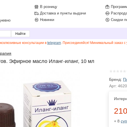
В розницу
Программ
Доставка и пункты выдачи
Распрод
Новинки
Скидки п
дневно
эксклюзивные консультации в
telegram
. Присоединяйся! Минимальный заказ с у
рапия
ов. Эфирное масло Иланг-иланг, 10 мл
Бренд:
П
Арт:
4620
Интерн
210
+ 8
су