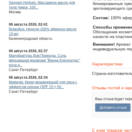
Санкт-Петербург
блокированные чувс
эротизирующего ср
06 августа 2026, 02:51
Состав:
100% эфир
Sangam Herbals. Массажное масло для
тела Чакра, 100...
Способы примене
Москва
Обогащение косметич
нанести на пластин
06 августа 2026, 02:41
Внимание!
Аромат 
Botavikos. Нероли 100% эфирное масло
индивидуальную пе
10 мл
Калининградская область
Характеристики
06 августа 2026, 02:37
Мануфактура Дом Природы. Соль
Страна-изготовител
мерцающая крымская "Ванна Клеопатры",
роза и...
Санкт-Петербург
Отзывы гостей и за
06 августа 2026, 02:34
Matsesta. Крем увлажняющий для лица с
Ваш отзыв будет пер
эффектом сияния (SPF 15+) 50...
Санкт-Петербург
С этим товаром час