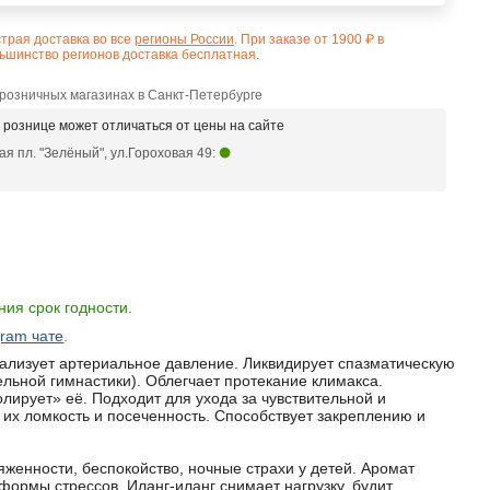
трая доставка во все
регионы России
. При заказе от 1900 ₽ в
ьшинство регионов доставка бесплатная.
 розничных магазинах в Санкт-Петербурге
в рознице может отличаться от цены на сайте
я пл. "Зелёный", ул.Гороховая 49:
ия срок годности.
gram чате
.
лизует артериальное давление. Ликвидирует спазматическую
льной гимнастики). Облегчает протекание климакса.
лирует» её. Подходит для ухода за чувствительной и
я их ломкость и посеченность. Способствует закреплению и
женности, беспокойство, ночные страхи у детей. Аромат
 формы стрессов. Иланг-иланг снимает нагрузку, будит