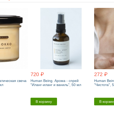
720 ₽
272 ₽
атическая свеча
Human Being. Арома - спрей
Human Bein
мл
"Иланг-иланг и ваниль", 50 мл
"Чистота", 
В корзину
В корзин