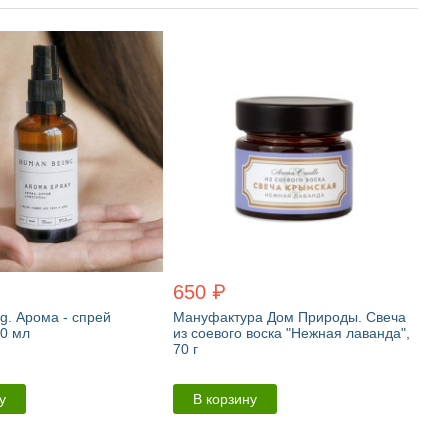
650 ₽
g. Арома - спрей
Мануфактура Дом Природы. Свеча
50 мл
из соевого воска "Нежная лаванда",
70 г
у
В корзину