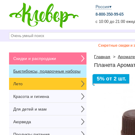
Россия▾
8-800-350-99-65
c 10:00 до 21:00 еже
Секретные скидки и 
Главная
>
Аромате
Скидки и распродажи
Планета Аромат
Бьютибоксы, подарочные наборы
5% от 2 шт.
Лето
Красота и гигиена
Для детей и мам
Аюрведа
Продукты питания