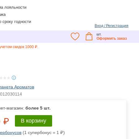
а лояльности
ажа
о сроку годности
Вход / Регистрация
шт.
Оформить заказ
четом скидок 1000 ₽.
ланета Ароматов
012030114
ет-магазин:
более 5 шт.
 ₽
В корзину
пербонусов
(1 супербонус = 1 ₽)