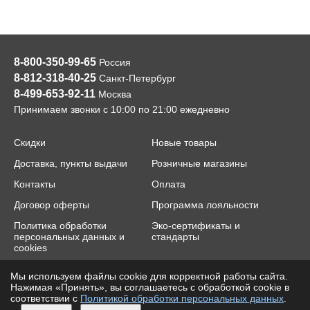
8-800-350-99-65
Россия
8-812-318-40-25
Санкт-Петербург
8-499-653-92-11
Москва
Принимаем звонки с 10:00 по 21:00 ежедневно
Скидки
Новые товары
Доставка, пункты выдачи
Розничные магазины
Контакты
Оплата
Договор оферты
Программа лояльности
Политика обработки
Эко-сертификаты и
персональных данных и
стандарты
cookies
Мы используем файлы cookie для корректной работы сайта.
2014-2026 © cloverclover.ru, "Клевер"™
e-mail:
contact@cloverclover.ru
Нажимая «Принять», вы соглашаетесь с обработкой cookie в
соответствии с
Политикой обработки персональных данных
.