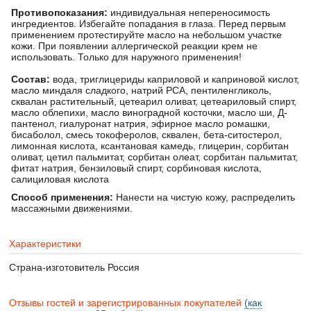
Противопоказания:
индивидуальная непереносимость
ингредиентов. Избегайте попадания в глаза. Перед первым
применением протестируйте масло на небольшом участке
кожи. При появлении аллергической реакции крем не
использовать. Только для наружного применения!
Состав:
вода, триглицериды каприловой и каприновой кислот,
масло миндаля сладкого, натрий РСА, пентиленгликоль,
сквалан растительный, цетеарил оливат, цетеариловый спирт,
масло облепихи, масло виноградной косточки, масло ши, Д-
пантенол, гиалуронат натрия, эфирное масло ромашки,
бисаболол, смесь токоферолов, сквален, бета-ситостерол,
лимонная кислота, ксантановая камедь, глицерин, сорбитан
оливат, цетил пальмитат, сорбитан олеат, сорбитан пальмитат,
фитат натрия, бензиловый спирт, сорбиновая кислота,
салициловая кислота
Способ применения:
Нанести на чистую кожу, распределить
массажными движениями.
Характеристики
Страна-изготовитель
Россия
Отзывы гостей и зарегистрированных покупателей
(как