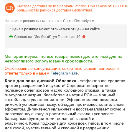
Быстрая доставка во все
регионы России
. При заказе от 1900 ₽ в
большинство регионов доставка бесплатная.
Наличие в розничных магазинах в Санкт-Петербурге
* Цена в рознице может отличаться от цены на сайте
Сенная пл. "Зелёный", ул.Гороховая 49:
Мы гарантируем, что все товары имеют достаточный для их
неторопливого использования срок годности.
Эксклюзивные консультации, секретные скидки, вопросы и
ответы только в нашем
Telegram чате
.
Крем для лица дневной Облепиха
- эффективное средство
против раздражений и сухости! Содержит невероятно
полезное облепиховое масло холодного отжима, а также
гиалуронат натрия, бисаболол и натрий РСА — мощный
коктейль для увлажнения кожи. Эфирное масло ромашки
римской успокаивает кожу, обладая противовоспалительным
эффектом. Д-пантенол увлажняет и восстанавливает сухую и
повреждённую кожу, а растительный сквалан усиливает
барьерные функции кожи, делая её гладкой и
эластичной. Крем подходит для кожи всех типов, в том числе
для сухой, чувствительной и склонной к раздражению.