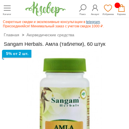
Каталог
Поиск
Аккаунт
Избранное
Корзина
Секретные скидки и эксклюзивные консультации в
telegram
.
Присоединяйся! Минимальный заказ с учетом скидок 1000 ₽.
Главная
>
Аюрведические средства
Sangam Herbals. Амла (таблетки), 60 штук
5% от 2 шт.