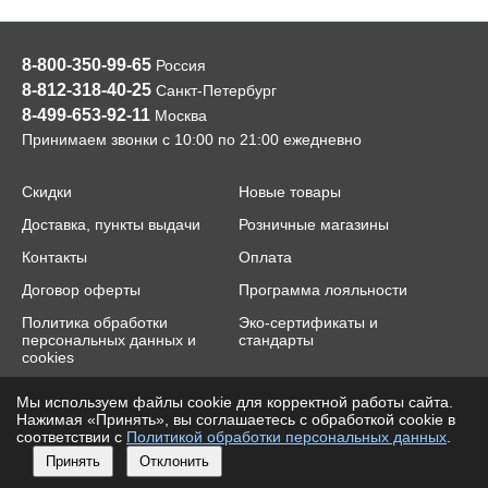
8-800-350-99-65
Россия
8-812-318-40-25
Санкт-Петербург
8-499-653-92-11
Москва
Принимаем звонки с 10:00 по 21:00 ежедневно
Скидки
Новые товары
Доставка, пункты выдачи
Розничные магазины
Контакты
Оплата
Договор оферты
Программа лояльности
Политика обработки
Эко-сертификаты и
персональных данных и
стандарты
cookies
Мы используем файлы cookie для корректной работы сайта.
2014-2026 © cloverclover.ru, "Клевер"™
e-mail:
contact@cloverclover.ru
Нажимая «Принять», вы соглашаетесь с обработкой cookie в
соответствии с
Политикой обработки персональных данных
.
Принять
Отклонить