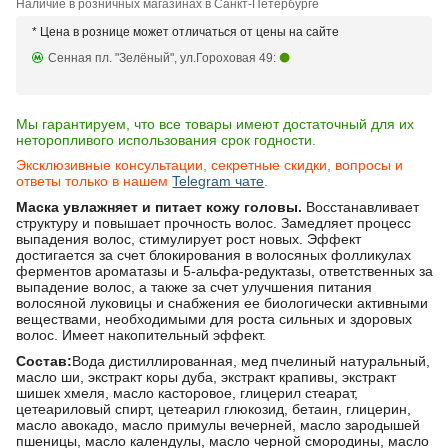
Наличие в розничных магазинах в Санкт-Петербурге
* Цена в рознице может отличаться от цены на сайте
Сенная пл. "Зелёный", ул.Гороховая 49:
Мы гарантируем, что все товары имеют достаточный для их
неторопливого использования срок годности.
Эксклюзивные консультации, секретные скидки, вопросы и
ответы только в нашем
Telegram чате
.
Маска увлажняет и питает кожу головы.
Восстанавливает
структуру и повышает прочность волос. Замедляет процесс
выпадения волос, стимулирует рост новых. Эффект
достигается за счет блокирования в волосяных фолликулах
ферментов ароматазы и 5-альфа-редуктазы, ответственных за
выпадение волос, а также за счет улучшения питания
волосяной луковицы и снабжения ее биологически активными
веществами, необходимыми для роста сильных и здоровых
волос. Имеет накопительный эффект.
Состав:
Вода дистиллированная, мед пчелиный натуральный,
масло ши, экстракт коры дуба, экстракт крапивы, экстракт
шишек хмеля, масло касторовое, глицерил стеарат,
цетеариловый спирт, цетеарил глюкозид, бетаин, глицерин,
масло авокадо, масло примулы вечерней, масло зародышей
пшеницы, масло календулы, масло черной смородины, масло