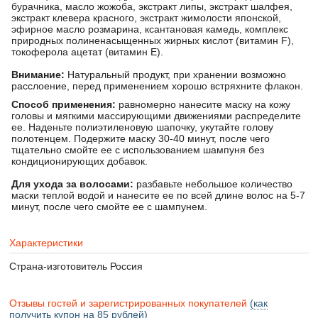
бурачника, масло жожоба, экстракт липы, экстракт шалфея,
экстракт клевера красного, экстракт жимолости японской,
эфирное масло розмарина, ксантановая камедь, комплекс
природных полиненасыщенных жирных кислот (витамин F),
токоферола ацетат (витамин Е).
Внимание:
Натуральный продукт, при хранении возможно
расслоение, перед применением хорошо встряхните флакон.
Способ применения:
равномерно нанесите маску на кожу
головы и мягкими массирующими движениями распределите
ее. Наденьте полиэтиленовую шапочку, укутайте голову
полотенцем. Подержите маску 30-40 минут, после чего
тщательно смойте ее с использованием шампуня без
кондиционирующих добавок.
Для ухода за волосами:
разбавьте небольшое количество
маски теплой водой и нанесите ее по всей длине волос на 5-7
минут, после чего смойте ее с шампунем.
Характеристики
Страна-изготовитель
Россия
Отзывы гостей и зарегистрированных покупателей
(как
получить купон на 85 рублей)