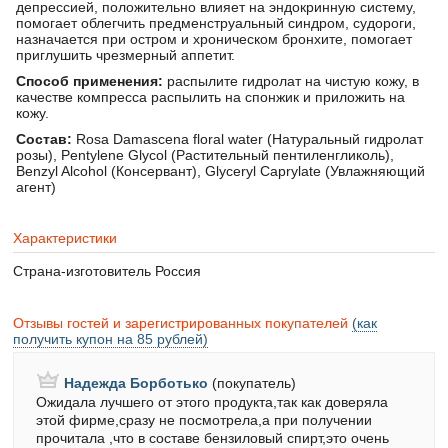
депрессией, положительно влияет на эндокринную систему,
помогает облегчить предменструальный синдром, судороги,
назначается при остром и хроническом бронхите, помогает
приглушить чрезмерный аппетит.
Способ применения:
распылите гидролат на чистую кожу, в
качестве компресса распылить на спонжик и приложить на
кожу.
Состав:
Rosa Damascena floral water (Натуральный гидролат
розы), Pentylene Glycol (Растительный пентиленгликоль),
Benzyl Alcohol (Консервант), Glyceryl Caprylate (Увлажняющий
агент)
Характеристики
Страна-изготовитель
Россия
Отзывы гостей и зарегистрированных покупателей
(как
получить купон на 85 рублей)
Надежда Борботько
(покупатель)
Ожидала лучшего от этого продукта,так как доверяла
этой фирме,сразу не посмотрела,а при получении
прочитала ,что в составе бензиловый спирт,это очень