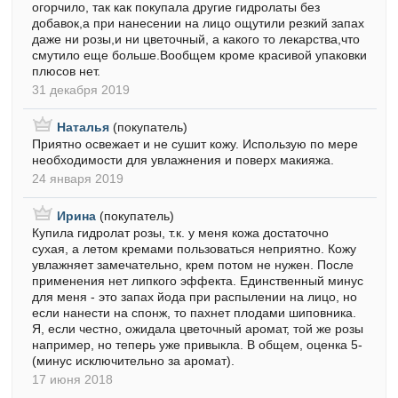
огорчило, так как покупала другие гидролаты без
добавок,а при нанесении на лицо ощутили резкий запах
даже ни розы,и ни цветочный, а какого то лекарства,что
смутило еще больше.Вообщем кроме красивой упаковки
плюсов нет.
31 декабря 2019
Наталья
(покупатель)
Приятно освежает и не сушит кожу. Использую по мере
необходимости для увлажнения и поверх макияжа.
24 января 2019
Ирина
(покупатель)
Купила гидролат розы, т.к. у меня кожа достаточно
сухая, а летом кремами пользоваться неприятно. Кожу
увлажняет замечательно, крем потом не нужен. После
применения нет липкого эффекта. Единственный минус
для меня - это запах йода при распылении на лицо, но
если нанести на спонж, то пахнет плодами шиповника.
Я, если честно, ожидала цветочный аромат, той же розы
например, но теперь уже привыкла. В общем, оценка 5-
(минус исключительно за аромат).
17 июня 2018