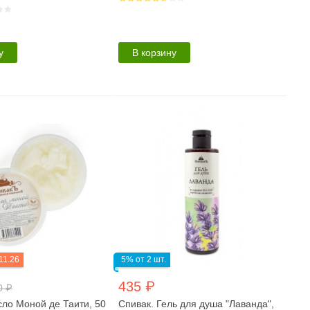
у
В корзину
11.26
5% от 2 шт.
435 ₽
0 ₽
сло Моной де Таити, 50
Спивак. Гель для душа "Лаванда",