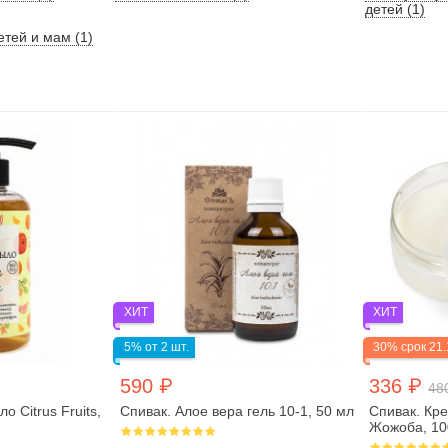
детей (1)
етей и мам (1)
ХИТ
ХИТ
5% от 2 шт.
30% срок 21.
590 ₽
336 ₽
48
 Citrus Fruits,
Спивак. Алое вера гель 10-1, 50 мл
Спивак. Кр
Жожоба, 10