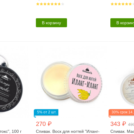
В корзину
В корзин
5% от 2 шт.
30% срок 14.
270 ₽
343 ₽
49
окс", 100 г
Спивак. Воск для ногтей "Иланг-
Спивак. Ма