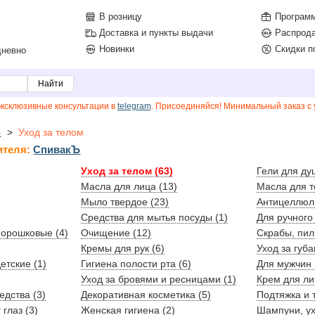
В розницу
Программ
Доставка и пункты выдачи
Распрод
Новинки
Скидки п
дневно
эксклюзивные консультации в
telegram
. Присоединяйся! Минимальный заказ с у
Ъ
>
Уход за телом
ителя:
СпивакЪ
Уход за телом (63)
Гели для ду
Масла для лица (13)
Масла для т
Мыло твердое (23)
Антицеллюли
Средства для мытья посуды (1)
Для ручного
орошковые (4)
Очищение (12)
Скрабы, пил
Кремы для рук (6)
Уход за губа
етские (1)
Гигиена полости рта (6)
Для мужчин 
Уход за бровями и ресницами (1)
Крем для ли
дства (3)
Декоративная косметика (5)
Подтяжка и т
 глаз (3)
Женская гигиена (2)
Шампуни, ух