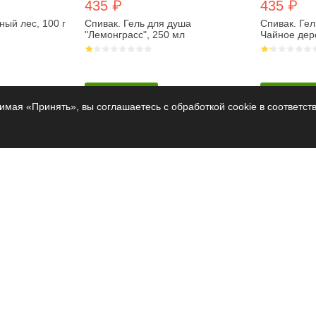
435 ₽
435 ₽
ый лес, 100 г
Спивак. Гель для душа
Спивак. Гел
"Лемонграсс", 250 мл
Чайное дер
В корзину
В корзин
мая «Принять», вы соглашаетесь с обработкой cookie в соответст
5% от 2 шт.
5% от 2 шт.