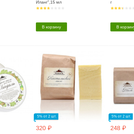
Иланг",15 мл
г
В корзину
В корзин
5% от 2 шт.
5% от 2 шт.
320 ₽
248 ₽