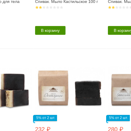
о для тела
Спивак. Мыло Кастильское 100 г
Спивак. Мы
В корзину
В корзин
5% от 2 шт.
5% от 2 шт.
232 ₽
280 ₽