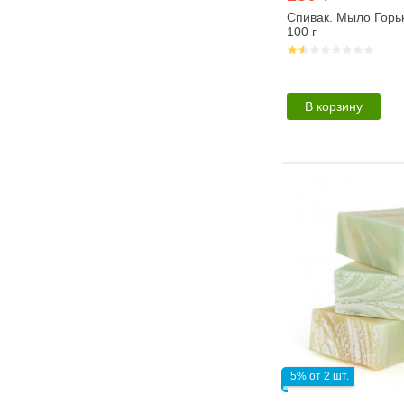
Спивак. Мыло Горь
100 г
В корзину
5% от 2 шт.