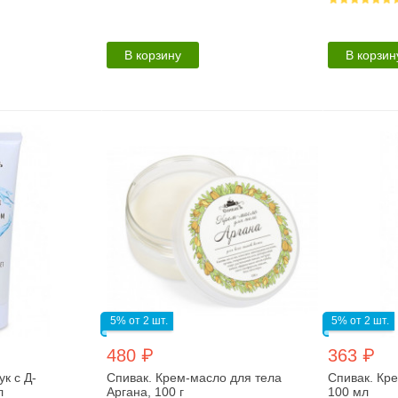
В корзину
В корзин
5% от 2 шт.
5% от 2 шт.
480 ₽
363 ₽
ук с Д-
Спивак. Крем-масло для тела
Спивак. Кре
л
Аргана, 100 г
100 мл