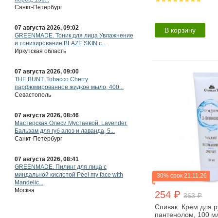
перец, 150...
Санкт-Петербург
В корзину
07 августа 2026, 09:02
GREENMADE. Тоник для лица Увлажнение
и тонизирование BLAZE SKIN с...
Иркутская область
07 августа 2026, 09:00
THE BUNT. Tobacco Сherry
парфюмированное жидкое мыло, 400...
Севастополь
07 августа 2026, 08:46
Мастерская Олеси Мустаевой. Lavender.
Бальзам для губ алоэ и лаванда, 5...
Санкт-Петербург
07 августа 2026, 08:41
GREENMADE. Пилинг для лица с
30% срок 21.11.26
миндальной кислотой Peel my face with
Mandelic...
254 ₽
363 ₽
Москва
Спивак. Крем для р
пантенолом, 100 м