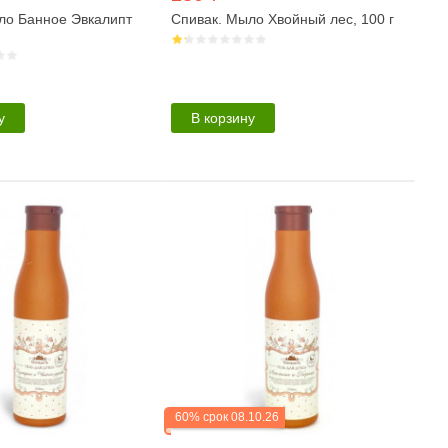
ло Банное Эвкалипт
Спивак. Мыло Хвойный лес, 100 г
у
В корзину
60% срок 08.10.26