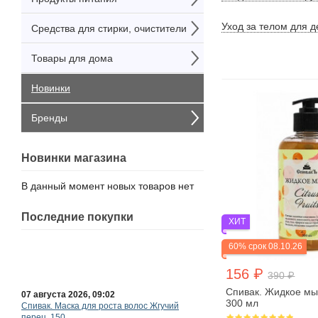
Уход за телом для д
Средства для стирки, очистители
Товары для дома
Новинки
Бренды
Новинки магазина
В данный момент новых товаров нет
Последние покупки
ХИТ
07 августа 2026, 09:07
60% срок 08.10.26
Lady Henna. Краска для волос на основе
хны Бургунд, 60...
Санкт-Петербург
156 ₽
390 ₽
Спивак. Жидкое мыло
300 мл
07 августа 2026, 09:02
Спивак. Маска для роста волос Жгучий