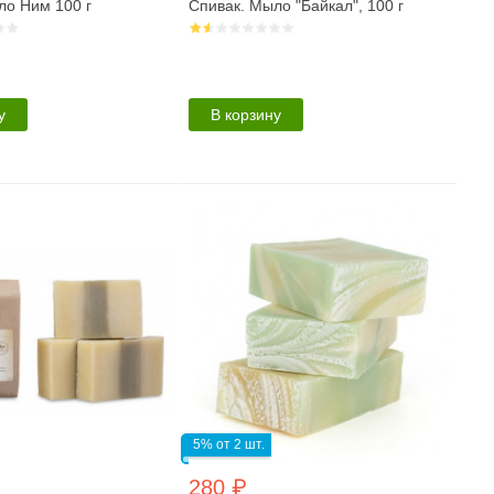
ло Ним 100 г
Спивак. Мыло "Байкал", 100 г
у
В корзину
5% от 2 шт.
280 ₽