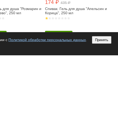
174 ₽
435 ₽
ь для душа "Розмарин и
Спивак. Гель для душа "Апельсин и
ево", 250 мл
Корица", 250 мл
у
В корзину
вии с
Политикой обработки персональных данных
.
Принять
30% срок 02.12.26