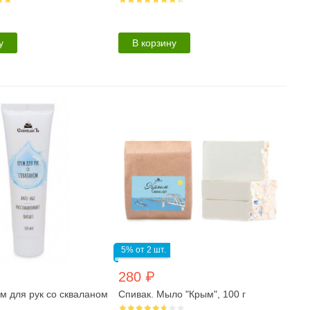
у
В корзину
5% от 2 шт.
280 ₽
м для рук со скваланом
Спивак. Мыло "Крым", 100 г