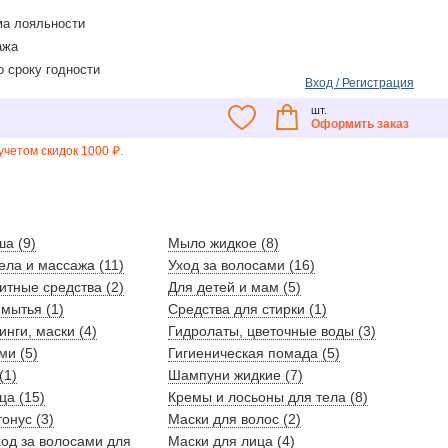
а лояльности
ажа
о сроку годности
Вход / Регистрация
шт.
Оформить заказ
четом скидок 1000 ₽.
ша (9)
Мыло жидкое (8)
ела и массажа (11)
Уход за волосами (16)
тные средства (2)
Для детей и мам (5)
 мытья (1)
Средства для стирки (1)
инги, маски (4)
Гидролаты, цветочные воды (3)
ми (5)
Гигиеническая помада (5)
(1)
Шампуни жидкие (7)
ца (15)
Кремы и лосьоны для тела (8)
онус (3)
Маски для волос (2)
од за волосами для
Маски для лица (4)