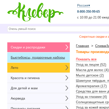
Россия▾
8-800-350-99-65
c 10:00 до 21:00 еже
Секретные скидки и 
Главная
>
Спивак
Скидки и распродажи
Товары производ
Бьютибоксы, подарочные наборы
Показать все
Уход за лицом (52)
Лето
Масла для волос (4)
Мыло детское (2)
Красота и гигиена
Шампуни твёрдые, п
Ароматерапия (17)
Для детей и мам
Средства для ванн д
Уход за глазами (4)
Аюрведа
Солнцезащитные сре
Уход за кожей вокруг
Продукты питания